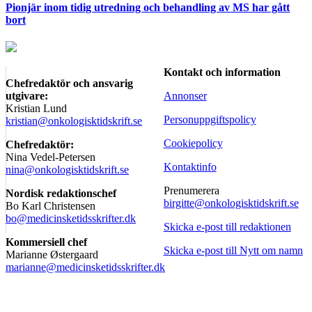
Pionjär inom tidig utredning och behandling av MS har gått
bort
Kontakt och information
Chefredaktör och ansvarig
utgivare:
Annonser
Kristian Lund
Personuppgiftspolicy
kristian@onkologisktidskrift.se
Cookiepolicy
Chefredaktör:
Nina Vedel-Petersen
Kontaktinfo
nina@onkologisktidskrift.se
Prenumerera
Nordisk redaktionschef
birgitte@onkologisktidskrift.se
Bo Karl Christensen
bo@medicinsketidsskrifter.dk
Skicka e-post till redaktionen
Kommersiell chef
Skicka e-post till Nytt om namn
Marianne Østergaard
marianne@medicinsketidsskrifter.dk