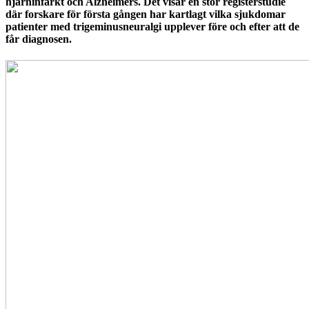
hjärninfarkt och Alzheimers. Det visar en stor registerstudie
där forskare för första gången har kartlagt vilka sjukdomar
patienter med trigeminusneuralgi upplever före och efter att de
får diagnosen.