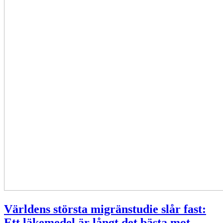
Världens största migränstudie slår fast:
Ett läkemedel är långt det bästa mot