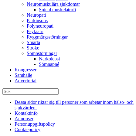
Neuromuskulära sjukdomar
Spinal muskelatrofi
Neuropati
Parkinsons
Polyneuropati
Psykiatri
Ryggmärgsstörningar
Smärta
Stroke
Sömnstörningar
Narkolepsi
Sömnapné
Kongresser
Samhälle
Advertorial
Dessa sidor riktar sig till personer som arbetar inom hälso- och
sjukvården.
Kontaktinfo
Annonser
Personuppgiftspolicy
Cookiepolicy