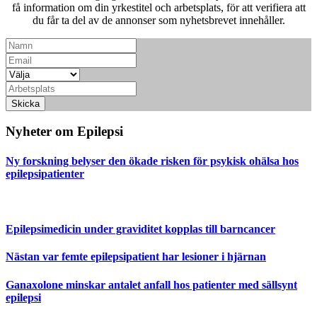
få information om din yrkestitel och arbetsplats, för att verifiera att
du får ta del av de annonser som nyhetsbrevet innehåller.
Skicka
Nyheter om Epilepsi
Ny forskning belyser den ökade risken för psykisk ohälsa hos
epilepsipatienter
Epilepsimedicin under graviditet kopplas till barncancer
Nästan var femte epilepsipatient har lesioner i hjärnan
Ganaxolone minskar antalet anfall hos patienter med sällsynt
epilepsi