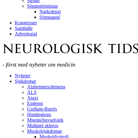
Stroke
Sömnstörningar
Narkolepsi
Sömnapné
Kongresser
Samhälle
Advertorial
- först med nyheter om medicin
Nyheter
Sjukdomar
Alzheimers/demens
ALS
Ataxi
Epilepsi
Guillain-Barrés
Huntingtons
Migrän/huvudvärk
Multipel skleros
Muskelsjukdomar
Muskeldystrofi