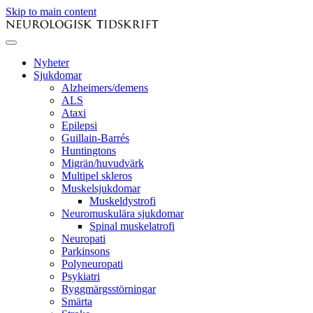
Skip to main content
Nyheter
Sjukdomar
Alzheimers/demens
ALS
Ataxi
Epilepsi
Guillain-Barrés
Huntingtons
Migrän/huvudvärk
Multipel skleros
Muskelsjukdomar
Muskeldystrofi
Neuromuskulära sjukdomar
Spinal muskelatrofi
Neuropati
Parkinsons
Polyneuropati
Psykiatri
Ryggmärgsstörningar
Smärta