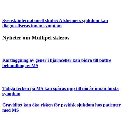
Svensk-internationell studie: Alzheimers sjukdom kan
diagnostiseras innan symptom
Nyheter om Multipel skleros
Kartläggning av gener i hjärnceller kan bidra till bättre
behandling av MS
Tidiga tecken på MS kan spåras upp till nio år innan första
symptom
Graviditet kan öka risken för psykisk sjukdom hos patienter
med MS