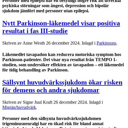
Personer med epilepsi har en betydligt högre risk att utveckla
psykiska störningar som ångest, depression och bipolär
sjukdom jämfört med personer utan epilepsi.
Nytt Parkinson-läkemedel visar positiva
resultat i fas III-studie
Skriven av Anne Westh
26 december 2024
. Inlagd i
Parkinsons
.
Läkemedlet tavapadon kan reducera motoriska symptom hos
Parkinson-patienter. Det visar nya resultat från TEMPO 1-
studien, som undersöker effekten av tavapadon – ett läkemedel
för tidig behandling av Parkinson.
Sällsynt huvudvärkssjukdom ökar risken
för demens och andra sjukdomar
Skriven av Signe Juul Kraft
26 december 2024
. Inlagd i
Migrän/huvudvärk
.
Personer med den sällsynta huvudvärkssjukdomen
trigeminusneuralgi har en ökad risk för bland annat