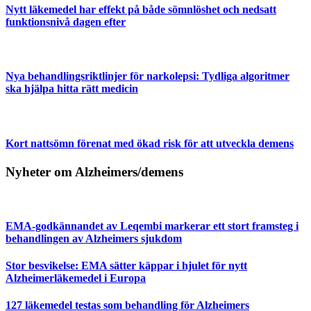
Nytt läkemedel har effekt på både sömnlöshet och nedsatt
funktionsnivå dagen efter
Nya behandlingsriktlinjer för narkolepsi: Tydliga algoritmer
ska hjälpa hitta rätt medicin
Kort nattsömn förenat med ökad risk för att utveckla demens
Nyheter om Alzheimers/demens
EMA-godkännandet av Leqembi markerar ett stort framsteg i
behandlingen av Alzheimers sjukdom
Stor besvikelse: EMA sätter käppar i hjulet för nytt
Alzheimerläkemedel i Europa
127 läkemedel testas som behandling för Alzheimers