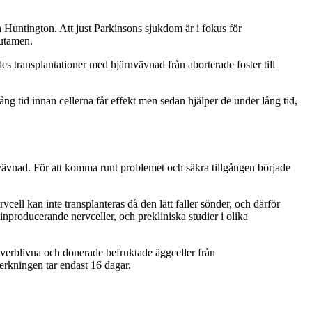
 Huntington. Att just Parkinsons sjukdom är i fokus för
putamen.
 transplantationer med hjärnvävnad från aborterade foster till
 lång tid innan cellerna får effekt men sedan hjälper de under lång tid,
ig vävnad. För att komma runt problemet och säkra tillgången började
ell kan inte transplanteras då den lätt faller sönder, och därför
nproducerande nervceller, och prekliniska studier i olika
verblivna och donerade befruktade äggceller från
verkningen tar endast 16 dagar.