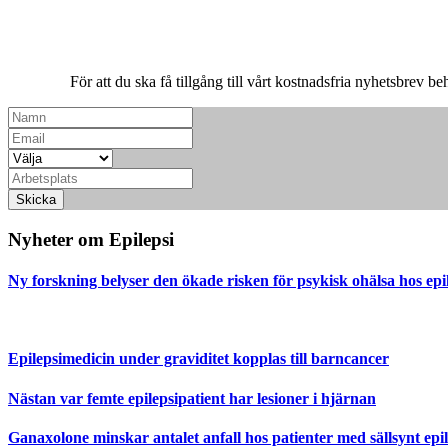
För att du ska få tillgång till vårt kostnadsfria nyhetsbrev be
Skicka
Nyheter om Epilepsi
Ny forskning belyser den ökade risken för psykisk ohälsa hos epi
Epilepsimedicin under graviditet kopplas till barncancer
Nästan var femte epilepsipatient har lesioner i hjärnan
Ganaxolone minskar antalet anfall hos patienter med sällsynt epil