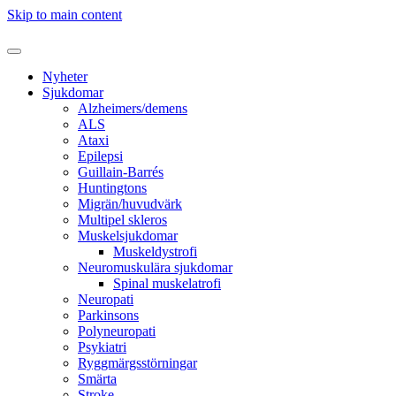
Skip to main content
Nyheter
Sjukdomar
Alzheimers/demens
ALS
Ataxi
Epilepsi
Guillain-Barrés
Huntingtons
Migrän/huvudvärk
Multipel skleros
Muskelsjukdomar
Muskeldystrofi
Neuromuskulära sjukdomar
Spinal muskelatrofi
Neuropati
Parkinsons
Polyneuropati
Psykiatri
Ryggmärgsstörningar
Smärta
Stroke