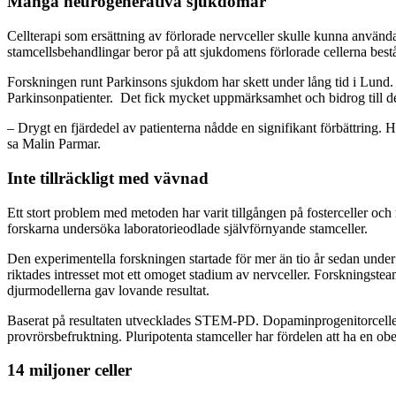
Många neurogenerativa sjukdomar
Cellterapi som ersättning av förlorade nervceller skulle kunna använd
stamcellsbehandlingar beror på att sjukdomens förlorade cellerna bestå
Forskningen runt Parkinsons sjukdom har skett under lång tid i Lund.
Parkinsonpatienter. Det fick mycket uppmärksamhet och bidrog till det
– Drygt en fjärdedel av patienterna nådde en signifikant förbättring. Hos
sa Malin Parmar.
Inte tillräckligt med vävnad
Ett stort problem med metoden har varit tillgången på fosterceller och 
forskarna undersöka laboratorieodlade självförnyande stamceller.
Den experimentella forskningen startade för mer än tio år sedan under 
riktades intresset mot ett omoget stadium av nervceller. Forskningstea
djurmodellerna gav lovande resultat.
Baserat på resultaten utvecklades STEM-PD. Dopaminprogenitorcellern
provrörsbefruktning. Pluripotenta stamceller har fördelen att ha en ob
14 miljoner celler