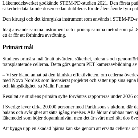
Läkemedelsverket godkände STEM-PD-studien 2021. Den första patienten
säkerhetsdata kunde dosen sedan dubbleras för de återstående fyra patie
Den kirurgi och det kirurgiska instrument som används i STEM-PD-stu
Idag används samma instrument och i princip samma metod som på -80
ett år för att förhindra avstötning.
Primärt mål
Studiens primära mål är att utvärdera säkerhet, tolerans och genomför
transplanterade cellerna. Detta görs genom PET-kameraavbildning av 
– Vi ser bland annat på den kliniska effektiviteten, om cellerna överle
med Novo Nordisk som licensierat projektet och sätter upp sina egna 
och långsiktighet, sa Malin Parmar.
Resultat av studiens primära syfte förväntas rapporteras under 2026 o
I Sverige lever cirka 20.000 personer med Parkinsons sjukdom, där do
balans och svårighet att sätta igång rörelser. Alla åldrar drabbas men
läkemedel som höjer dopaminnivån, men det är svårt med rätt dos öve
Att bygga upp en skadad hjärna kan ske genom att ersätta cellerna och