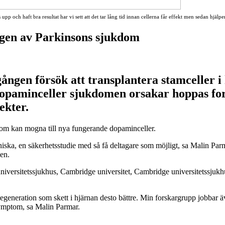
upp och haft bra resultat har vi sett att det tar lång tid innan cellerna får effekt men sedan hjälp
ngen av Parkinsons sjukdom
gången försök att transplantera stamceller 
dopaminceller sjukdomen orsakar hoppas fo
ekter.
r som kan mogna till nya fungerande dopaminceller.
iska, en säkerhetsstudie med så få deltagare som möjligt, sa Malin Parm
en.
ersitetssjukhus, Cambridge universitet, Cambridge universitetssjukhu
e degeneration som skett i hjärnan desto bättre. Min forskargrupp jobbar ä
symptom, sa Malin Parmar.