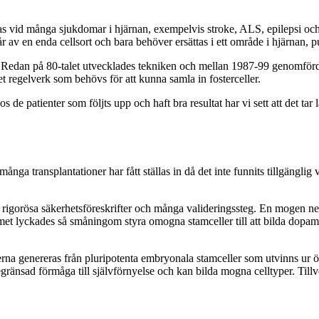
as vid många sjukdomar i hjärnan, exempelvis stroke, ALS, epilepsi och
r av en enda cellsort och bara behöver ersättas i ett område i hjärnan, 
 Redan på 80-talet utvecklades tekniken och mellan 1987-99 genomfördes
 regelverk som behövs för att kunna samla in fosterceller.
 de patienter som följts upp och haft bra resultat har vi sett att det tar
många transplantationer har fått ställas in då det inte funnits tillgängl
rigorösa säkerhetsföreskrifter och många valideringssteg. En mogen nervc
met lyckades så småningom styra omogna stamceller till att bilda dopami
a genereras från pluripotenta embryonala stamceller som utvinns ur ö
egränsad förmåga till självförnyelse och kan bilda mogna celltyper. Till