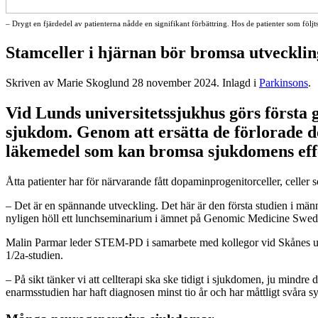
– Drygt en fjärdedel av patienterna nådde en signifikant förbättring. Hos de patienter som följts 
Stamceller i hjärnan bör bromsa utveckli
Skriven av Marie Skoglund
28 november 2024
. Inlagd i
Parkinsons
.
Vid Lunds universitetssjukhus görs första 
sjukdom. Genom att ersätta de förlorade 
läkemedel som kan bromsa sjukdomens eff
Åtta patienter har för närvarande fått dopaminprogenitorceller, celle
– Det är en spännande utveckling. Det här är den första studien i männ
nyligen höll ett lunchseminarium i ämnet på Genomic Medicine Swed
Malin Parmar leder STEM-PD i samarbete med kollegor vid Skånes univ
1/2a-studien.
– På sikt tänker vi att cellterapi ska ske tidigt i sjukdomen, ju mindr
enarmsstudien har haft diagnosen minst tio år och har måttligt svåra 