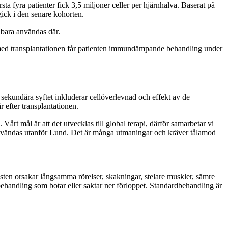
fyra patienter fick 3,5 miljoner celler per hjärnhalva. Baserat på
gick i den senare kohorten.
 bara användas där.
med transplantationen får patienten immundämpande behandling under
sekundära syftet inkluderar cellöverlevnad och effekt av de
efter transplantationen.
årt mål är att det utvecklas till global terapi, därför samarbetar vi
 användas utanför Lund. Det är många utmaningar och kräver tålamod
ten orsakar långsamma rörelser, skakningar, stelare muskler, sämre
behandling som botar eller saktar ner förloppet. Standardbehandling är