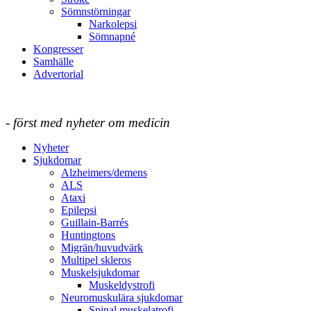
Sömnstörningar
Narkolepsi
Sömnapné
Kongresser
Samhälle
Advertorial
- först med nyheter om medicin
Nyheter
Sjukdomar
Alzheimers/demens
ALS
Ataxi
Epilepsi
Guillain-Barrés
Huntingtons
Migrän/huvudvärk
Multipel skleros
Muskelsjukdomar
Muskeldystrofi
Neuromuskulära sjukdomar
Spinal muskelatrofi