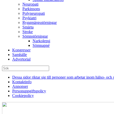
Neuropati
Parkinsons
Polyneuropati
Psykiatri
Ryggmärgsstörningar
Smärta
Stroke
Sömnstörningar
Narkolepsi
Sömnapné
Kongresser
Samhälle
Advertorial
Dessa sidor riktar sig till personer som arbetar inom hälso- och
Kontaktinfo
Annonser
Personuppgiftspolicy
Cookiepolicy