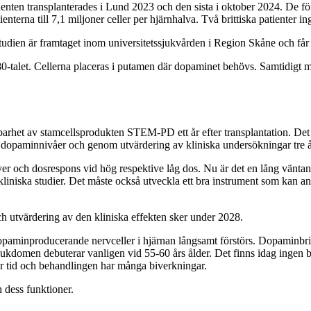
 transplanterades i Lund 2023 och den sista i oktober 2024. De första 
nterna till 7,1 miljoner celler per hjärnhalva. Två brittiska patienter in
dien är framtaget inom universitetssjukvården i Region Skåne och får
-talet. Cellerna placeras i putamen där dopaminet behövs. Samtidigt 
barhet av stamcellsprodukten STEM-PD ett år efter transplantation. Det 
dopaminnivåer och genom utvärdering av kliniska undersökningar tre år 
ver och dosrespons vid hög respektive låg dos. Nu är det en lång väntan. V
kliniska studier. Det måste också utveckla ett bra instrument som kan
ch utvärdering av den kliniska effekten sker under 2028.
paminproducerande nervceller i hjärnan långsamt förstörs. Dopaminbris
 sjukdomen debuterar vanligen vid 55-60 års ålder. Det finns idag ingen 
r tid och behandlingen har många biverkningar.
 dess funktioner.