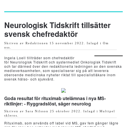
Skip
to
Neurologisk Tidskrift tillsätter
main
svensk chefredaktör
content
Skriven av Redaktionen
15 november 2022
. Inlagd i
Om
oss
.
Ingela Loell tillträder som chefredaktör
för Neurologisk Tidskrift och systermediet Onkologisk Tidskrift
och tar därmed över den redaktionella ledningen av den svenska
medieverksamheten, som specialiserar sig på att leverera
oberoende medicinska nyheter riktat till specialistläkare inom
svensk hälso- och sjukvård.
Goda resultat för rituximab utelämnas i nya MS-
riktlinjer: - Ryggradslöst, säger neurolog
Skriven av Sara Nilsson
25 oktober 2022
. Inlagd i
Multipel
skleros
.
Rituximab, som används off label vid MS, gav fem gånger lägre