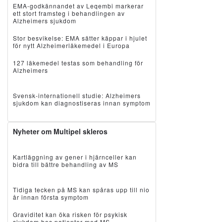
EMA-godkännandet av Leqembi markerar
ett stort framsteg i behandlingen av
Alzheimers sjukdom
Stor besvikelse: EMA sätter käppar i hjulet
för nytt Alzheimerläkemedel i Europa
127 läkemedel testas som behandling för
Alzheimers
Svensk-internationell studie: Alzheimers
sjukdom kan diagnostiseras innan symptom
Nyheter om Multipel skleros
Kartläggning av gener i hjärnceller kan
bidra till bättre behandling av MS
Tidiga tecken på MS kan spåras upp till nio
år innan första symptom
Graviditet kan öka risken för psykisk
sjukdom hos patienter med MS