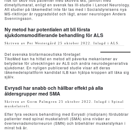
risk för skov hos patienter med skovvis MS, jämfört med
dimetylfumarat, enligt en svensk fas III-studie i Lancet Neurology.
Att studier på läkemedlet inte får tas med i Socialstyrelsens nya
MS-riktlinjer är ryggradslöst och lågt, anser neurologen Anders
Svenningsson.
Ny metod har potentialen att bli första
sjukdomsmodifierande behandling för ALS
Skriven av Per Westergård
25 oktober 2022
. Inlagd i
ALS
.
Det svenska biofarmaceutiska företaget
TikoMed kan ha hittat en metod att påverka mekanismer av
betydelse för utvecklingen av ALS och andra neurodegenerativa
sjukdomar. En nyligen publicerad studie visar att deras
läkemedelsplattform kandidat ILB kan hjälpa kroppen att läka sig
själv.
Evrysdi har snabb och hållbar effekt på alla
åldersgrupper med SMA
Skriven av Gorm Palmgren
25 oktober 2022
. Inlagd i
Spinal
muskelatrofi
.
Efter fyra veckors behandling med Evrysdi (risdiplam) fördubblar
patienter med spinal muskelatrofi (SMA) sina nivåer av
överlevnadsmotorneuron (SMN) och bibehåller muskelstyrkan i
minst två år.