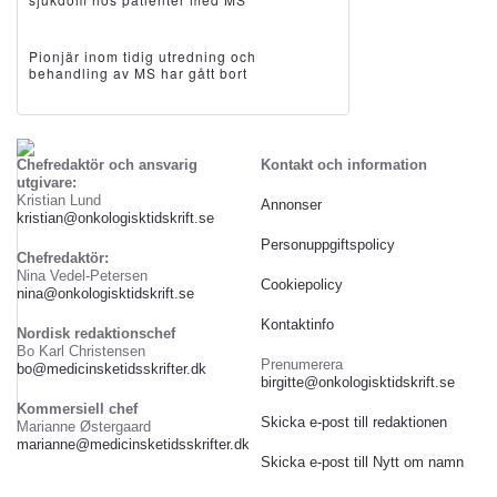
Pionjär inom tidig utredning och
behandling av MS har gått bort
Chefredaktör och ansvarig
Kontakt och information
utgivare:
Kristian Lund
Annonser
kristian@onkologisktidskrift.se
Personuppgiftspolicy
Chefredaktör:
Nina Vedel-Petersen
Cookiepolicy
nina@onkologisktidskrift.se
Kontaktinfo
Nordisk redaktionschef
Bo Karl Christensen
Prenumerera
bo@medicinsketidsskrifter.dk
birgitte@onkologisktidskrift.se
Kommersiell chef
Skicka e-post till redaktionen
Marianne Østergaard
marianne@medicinsketidsskrifter.dk
Skicka e-post till Nytt om namn