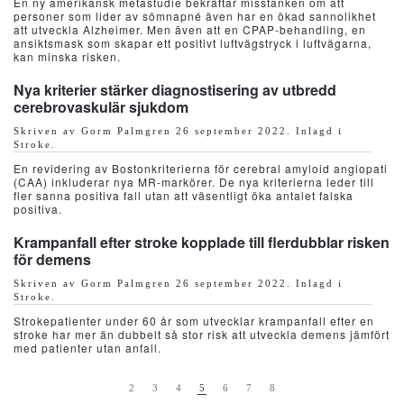
En ny amerikansk metastudie bekräftar misstanken om att
personer som lider av sömnapné även har en ökad sannolikhet
att utveckla Alzheimer. Men även att en CPAP-behandling, en
ansiktsmask som skapar ett positivt luftvägstryck i luftvägarna,
kan minska risken.
Nya kriterier stärker diagnostisering av utbredd
cerebrovaskulär sjukdom
Skriven av Gorm Palmgren
26 september 2022
. Inlagd i
Stroke
.
En revidering av Bostonkriterierna för cerebral amyloid angiopati
(CAA) inkluderar nya MR-markörer. De nya kriterierna leder till
fler sanna positiva fall utan att väsentligt öka antalet falska
positiva.
Krampanfall efter stroke kopplade till flerdubblar risken
för demens
Skriven av Gorm Palmgren
26 september 2022
. Inlagd i
Stroke
.
Strokepatienter under 60 år som utvecklar krampanfall efter en
stroke har mer än dubbelt så stor risk att utveckla demens jämfört
med patienter utan anfall.
2
3
4
5
6
7
8