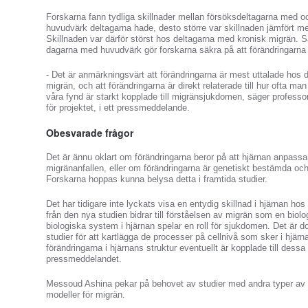
Forskarna fann tydliga skillnader mellan försöksdeltagarna med o
huvudvärk deltagarna hade, desto större var skillnaden jämfört m
Skillnaden var därför störst hos deltagarna med kronisk migrän.
dagarna med huvudvärk gör forskarna säkra på att förändringarna
- Det är anmärkningsvärt att förändringarna är mest uttalade ho
migrän, och att förändringarna är direkt relaterade till hur ofta ma
våra fynd är starkt kopplade till migränsjukdomen, säger profes
för projektet, i ett pressmeddelande.
Obesvarade frågor
Det är ännu oklart om förändringarna beror på att hjärnan anpassar
migränanfallen, eller om förändringarna är genetiskt bestämda och 
Forskarna hoppas kunna belysa detta i framtida studier.
Det har tidigare inte lyckats visa en entydig skillnad i hjärnan h
från den nya studien bidrar till förståelsen av migrän som en biol
biologiska system i hjärnan spelar en roll för sjukdomen. Det är d
studier för att kartlägga de processer på cellnivå som sker i hjärn
förändringarna i hjärnans struktur eventuellt är kopplade till des
pressmeddelandet.
Messoud Ashina pekar på behovet av studier med andra typer av s
modeller för migrän.