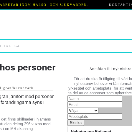
M ARBETAR INOM HÄLSO- OCH SJUKVÅRDEN.
KONTAKTI
ORIAL
 hos personer
Anmälan till nyhetsbre
För att du ska få tillgång till vårt 
nyhetsbrev behöver vi få informat
Migrän/huvudvärk
.
yrkestitel och arbetsplats, för att verif
ta del av de annonser som nyhetsbrev
grän jämfört med personer
 förändringarna syns i
det finns skillnader i hjärnans
Skicka
 studien deltog 296 vuxna med
s i en MR-skanning.
Nyheter om Epilepsi