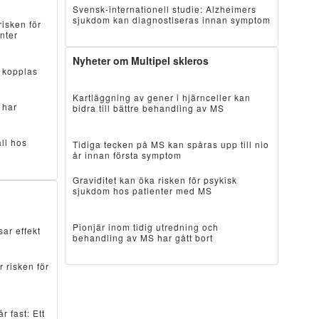
Svensk-internationell studie: Alzheimers
sjukdom kan diagnostiseras innan symptom
isken för
nter
Nyheter om Multipel skleros
t kopplas
Kartläggning av gener i hjärnceller kan
 har
bidra till bättre behandling av MS
ll hos
Tidiga tecken på MS kan spåras upp till nio
år innan första symptom
Graviditet kan öka risken för psykisk
sjukdom hos patienter med MS
Pionjär inom tidig utredning och
r effekt
behandling av MS har gått bort
 risken för
r fast: Ett