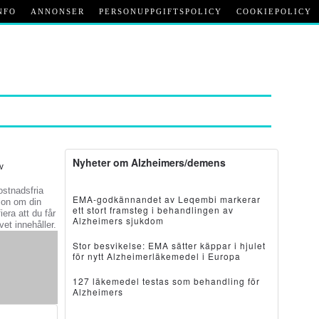
NFO
ANNONSER
PERSONUPPGIFTSPOLICY
COOKIEPOLICY
Nyheter om Alzheimers/demens
v
kostnadsfria
EMA-godkännandet av Leqembi markerar
ion om din
ett stort framsteg i behandlingen av
iera att du får
Alzheimers sjukdom
et innehåller.
Stor besvikelse: EMA sätter käppar i hjulet
för nytt Alzheimerläkemedel i Europa
127 läkemedel testas som behandling för
Alzheimers