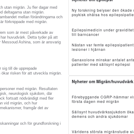
ch utan migrän. Ju fler dagar med
Ny forskning belyser den ökade r
ed deltagarna utan migrän.
psykisk ohälsa hos epilepsipatie
 Sambandet mellan förändringarna och
 är förknippade med migrän.
Epilepsimedicin under gravidite
s dem som är mest påverkade av
till barncancer
n har huvudvärk. Detta tyder på att
sor Messoud Ashina, som är ansvarig
Nästan var femte epilepsipatient
lesioner i hjärnan
Ganaxolone minskar antalet anfa
patienter med sällsynt epilepsi
 sig till de upprepade
ökar risken för att utveckla migrän.
Nyheter om Migrän/huvudvärk
os personer med migrän. Resultaten
ogisk, neurologisk sjukdom, där
Förebyggande CGRP-hämmar visa
ock fortsatt nödvändigt med fler
första dagen med migrän
an vid migrän, och hur
sa mekanismer, framgår det av
Sällsynt huvudvärkssjukdom ökar
demens och andra sjukdomar
kanningar och för grundforskning i
Världens största migränstudie slå