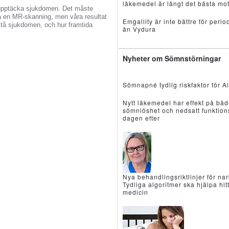
läkemedel är långt det bästa mot
att upptäcka sjukdomen. Det måste
å en MR-skanning, men våra resultat
Emgallity är inte bättre för peri
örstå sjukdomen, och hur framtida
än Vydura
Nyheter om Sömnstörningar
Sömnapné tydlig riskfaktor för A
Nytt läkemedel har effekt på bå
sömnlöshet och nedsatt funktion
dagen efter
Nya behandlingsriktlinjer för nar
Tydliga algoritmer ska hjälpa hitt
medicin