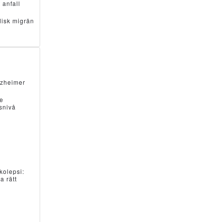
 anfall
odisk migrän
lzheimer
de
snivå
kolepsi:
a rätt