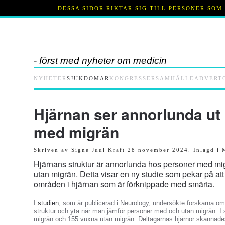
DESSA SIDOR RIKTAR SIG TILL PERSONER SO
Skip
to
main
content
- först med nyheter om medicin
NYHETER
SJUKDOMAR
KONGRESSER
SAMHÄLLE
ADVERT
Hjärnan ser annorlunda ut
med migrän
Skriven av Signe Juul Kraft
28 november 2024
. Inlagd i
Hjärnans struktur är annorlunda hos personer med mi
utan migrän. Detta visar en ny studie som pekar på att
områden i hjärnan som är förknippade med smärta.
I
studien
, som är publicerad i Neurology, undersökte forskarna om 
struktur och yta när man jämför personer med och utan migrän. I
migrän och 155 vuxna utan migrän. Deltagarnas hjärnor skannade