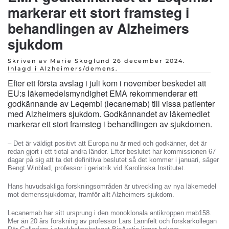
markerar ett stort framsteg i
behandlingen av Alzheimers
sjukdom
Skriven av Marie Skoglund
26 december 2024
.
Inlagd i
Alzheimers/demens
.
Efter ett första avslag i juli kom i november beskedet att
EU:s läkemedelsmyndighet EMA rekommenderar ett
godkännande av Leqembi (lecanemab) till vissa patienter
med Alzheimers sjukdom. Godkännandet av läkemedlet
markerar ett stort framsteg i behandlingen av sjukdomen.
– Det är väldigt positivt att Europa nu är med och godkänner, det är
redan gjort i ett tiotal andra länder. Efter beslutet har kommissionen 67
dagar på sig att ta det definitiva beslutet så det kommer i januari, säger
Bengt Winblad, professor i geriatrik vid Karolinska Institutet.
Hans huvudsakliga forskningsområden är utveckling av nya läkemedel
mot demenssjukdomar, framför allt Alzheimers sjukdom.
Lecanemab har sitt ursprung i den monoklonala antikroppen mab158.
Mer än 20 års forskning av professor Lars Lannfelt och forskarkollegan