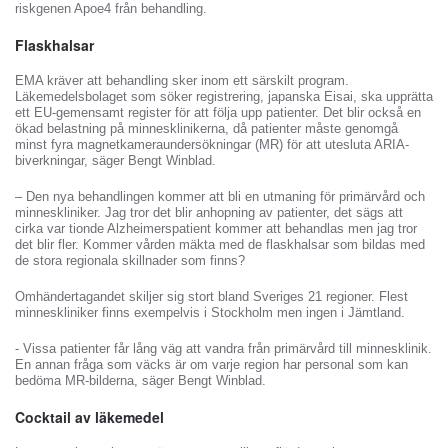
riskgenen Apoe4 från behandling.
Flaskhalsar
EMA kräver att behandling sker inom ett särskilt program.
Läkemedelsbolaget som söker registrering, japanska Eisai, ska upprätta
ett EU-gemensamt register för att följa upp patienter. Det blir också en
ökad belastning på minnesklinikerna, då patienter måste genomgå
minst fyra magnetkameraundersökningar (MR) för att utesluta ARIA-
biverkningar, säger Bengt Winblad.
– Den nya behandlingen kommer att bli en utmaning för primärvård och
minneskliniker. Jag tror det blir anhopning av patienter, det sägs att
cirka var tionde Alzheimerspatient kommer att behandlas men jag tror
det blir fler. Kommer vården mäkta med de flaskhalsar som bildas med
de stora regionala skillnader som finns?
Omhändertagandet skiljer sig stort bland Sveriges 21 regioner. Flest
minneskliniker finns exempelvis i Stockholm men ingen i Jämtland.
- Vissa patienter får lång väg att vandra från primärvård till minnesklinik.
En annan fråga som väcks är om varje region har personal som kan
bedöma MR-bilderna, säger Bengt Winblad.
Cocktail av läkemedel