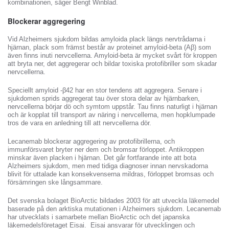
kombinationen, säger Bengt Winblad.
Blockerar aggregering
Vid Alzheimers sjukdom bildas amyloida plack längs nervtrådarna i
hjärnan, plack som främst består av proteinet amyloid-beta (Aβ) som
även finns inuti nervcellerna. Amyloid-beta är mycket svårt för kroppen
att bryta ner, det aggregerar och bildar toxiska protofibriller som skadar
nervcellerna.
Speciellt amyloid -β42 har en stor tendens att aggregera. Senare i
sjukdomen sprids aggregerat tau över stora delar av hjärnbarken,
nervcellerna börjar dö och symtom uppstår. Tau finns naturligt i hjärnan
och är kopplat till transport av näring i nervcellerna, men hopklumpade
tros de vara en anledning till att nervcellerna dör.
Lecanemab blockerar aggregering av protofibrillerna, och
immunförsvaret bryter ner dem och bromsar förloppet. Antikroppen
minskar även placken i hjärnan. Det går fortfarande inte att bota
Alzheimers sjukdom, men med tidiga diagnoser innan nervskadorna
blivit för uttalade kan konsekvenserna mildras, förloppet bromsas och
försämringen ske långsammare.
Det svenska bolaget BioArctic bildades 2003 för att utveckla läkemedel
baserade på den arktiska mutationen i Alzheimers sjukdom. Lecanemab
har utvecklats i samarbete mellan BioArctic och det japanska
läkemedelsföretaget Eisai. Eisai ansvarar för utvecklingen och