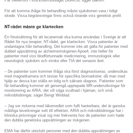
Pär Gellerfors i stockholmsbolaget BioArctic ligger bakom.
För att komma ifråga för behandling måste sjukdomen vara i tidigt
skede. Vissa begränsningar finns också rörande viss genetisk profil.
NT-rådet måste ge klartecken
En förutsättning för att lecanemab ska kunna användas i Sverige är att
Rådet för nya terapier, NT-rådet, ger klartecken. Vissa patienter är
undantagna från behandling. Det kommer inte att gälla för patienter med
dubbel uppsättning av alzheimerriskgenen Apoe4, inte heller för
patienter med viss blodförtunnade medicinering, immunologisk eller
neurologisk sjukdom och stroke eller TIA det senaste året.
– De patienter som kommer ifråga ska först diagnostiseras, undersökas
med magnetkamera och testas för specifika biomarkörer, då man med
hjälp av dessa kan ställa en tidig och säkrare diagnos. Patienter som
får behandling kommer att genomgå upprepade MR-undersökningar för
monitorering av ARIA, det vill säga svullnad i hjärnan, och små
mikroblödningar, säger Bengt Winblad.
– Jag ser riskerna med läkemedlet som fullt hanterbara, det är ganska
måttliga biverkningar sett till effekten. ARIA och mikroblödningar har i
kliniska prövningar visat sig mer frekventa hos de patienter som hade
den dubbla genetiska uppsättningen av riskgenen.
EMA har därför uteslutit personer med den dubbla uppsättningen av