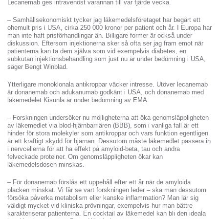
Lecanemab ges intravenöst varannan till var fjärde vecka.
– Samhällsekonomiskt tycker jag läkemedelsföretaget har begärt ett
ohemult pris i USA, cirka 250 000 kronor per patient och år. I Europa har
man inte haft prisförhandlingar än. Billigare former är också under
diskussion. Eftersom injektionerna sker så ofta ser jag fram emot när
patienterna kan ta dem själva som vid exempelvis diabetes, en
subkutan injektionsbehandling som just nu är under bedömning i USA,
säger Bengt Winblad.
Ytterligare monoklonala antikroppar väcker intresse. Utöver lecanemab
är donanemab och adukanumab godkänt i USA, och donanemab med
läkemedelet Kisunla är under bedömning av EMA.
– Forskningen undersöker nu möjligheterna att öka genomsläppligheten
av läkemedlet via blod-hjärnbarriären (BBB), som i vanliga fall är ett
hinder för stora molekyler som antikroppar och vars funktion egentligen
är ett kraftigt skydd för hjärnan. Dessutom måste läkemedlet passera in
i nervcellerna för att ha effekt på amyloid-beta, tau och andra
felveckade proteiner. Om genomsläppligheten ökar kan
läkemedelsdosen minskas.
– För donanemab förslås ett uppehåll efter ett år när de amyloida
placken minskat. Vi får se vart forskningen leder – ska man dessutom
försöka påverka metabolism eller kanske inflammation? Man lär sig
väldigt mycket vid kliniska prövningar, exempelvis hur man bättre
karakteriserar patienterna. En cocktail av läkemedel kan bli den ideala